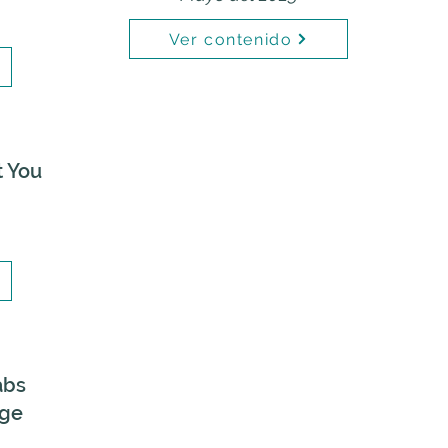
Ver contenido
t You
abs
nge