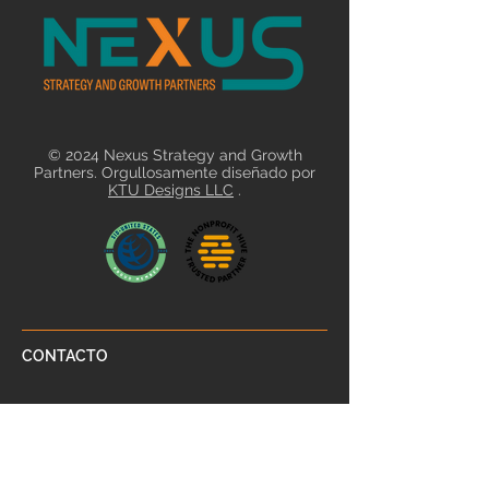
© 2024 Nexus Strategy and Growth
Partners. Orgullosamente diseñado por
KTU Designs LLC
.
CONTACTO
partnering@nexusstrategypartner
s.com
SÍGANOS